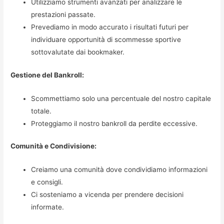
Utilizziamo strumenti avanzati per analizzare le
prestazioni passate.
Prevediamo in modo accurato i risultati futuri per
individuare opportunità di scommesse sportive
sottovalutate dai bookmaker.
Gestione del Bankroll:
Scommettiamo solo una percentuale del nostro capitale
totale.
Proteggiamo il nostro bankroll da perdite eccessive.
Comunità e Condivisione:
Creiamo una comunità dove condividiamo informazioni
e consigli.
Ci sosteniamo a vicenda per prendere decisioni
informate.