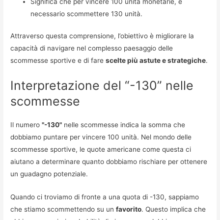
Significa che per vincere 100 unità monetarie, è
necessario scommettere 130 unità.
Attraverso questa comprensione, l’obiettivo è migliorare la
capacità di navigare nel complesso paesaggio delle
scommesse sportive e di fare
scelte più astute e strategiche
.
Interpretazione del “-130” nelle
scommesse
Il numero
"-130"
nelle scommesse indica la somma che
dobbiamo puntare per vincere 100 unità. Nel mondo delle
scommesse sportive, le quote americane come questa ci
aiutano a determinare quanto dobbiamo rischiare per ottenere
un guadagno potenziale.
Quando ci troviamo di fronte a una quota di -130, sappiamo
che stiamo scommettendo su un
favorito
. Questo implica che