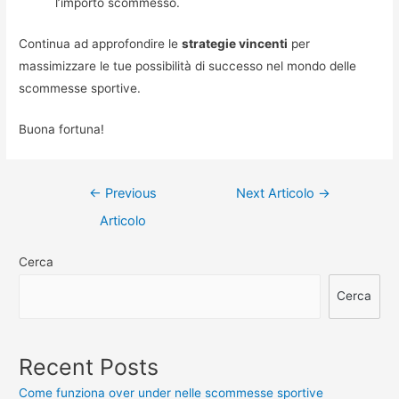
l’importo scommesso.
Continua ad approfondire le
strategie vincenti
per
massimizzare le tue possibilità di successo nel mondo delle
scommesse sportive.
Buona fortuna!
Navigazione
←
Previous
Next Articolo
→
articoli
Articolo
Cerca
Cerca
Recent Posts
Come funziona over under nelle scommesse sportive