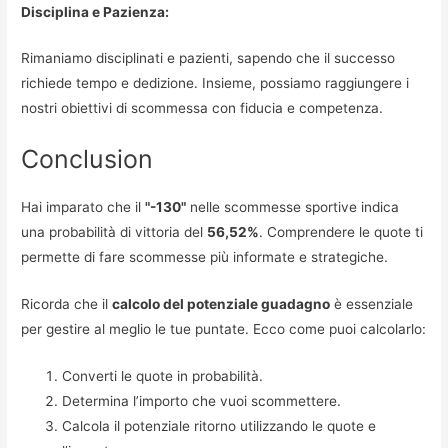
Disciplina e Pazienza:
Rimaniamo disciplinati e pazienti, sapendo che il successo
richiede tempo e dedizione. Insieme, possiamo raggiungere i
nostri obiettivi di scommessa con fiducia e competenza.
Conclusion
Hai imparato che il
"-130"
nelle scommesse sportive indica
una probabilità di vittoria del
56,52%
. Comprendere le quote ti
permette di fare scommesse più informate e strategiche.
Ricorda che il
calcolo del potenziale guadagno
è essenziale
per gestire al meglio le tue puntate. Ecco come puoi calcolarlo:
Converti le quote in probabilità.
Determina l’importo che vuoi scommettere.
Calcola il potenziale ritorno utilizzando le quote e