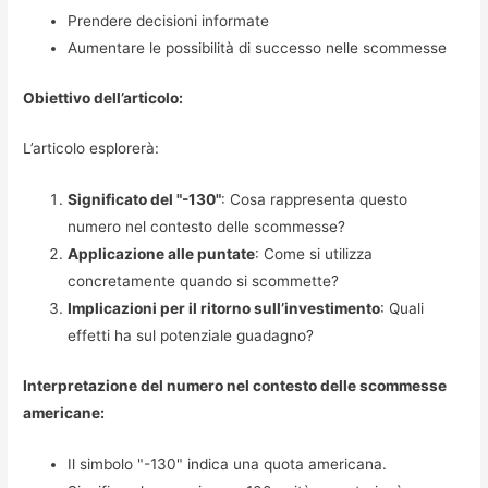
Prendere decisioni informate
Aumentare le possibilità di successo nelle scommesse
Obiettivo dell’articolo:
L’articolo esplorerà:
Significato del "-130"
: Cosa rappresenta questo
numero nel contesto delle scommesse?
Applicazione alle puntate
: Come si utilizza
concretamente quando si scommette?
Implicazioni per il ritorno sull’investimento
: Quali
effetti ha sul potenziale guadagno?
Interpretazione del numero nel contesto delle scommesse
americane:
Il simbolo "-130" indica una quota americana.