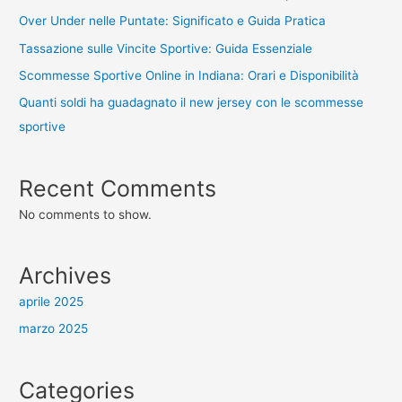
Over Under nelle Puntate: Significato e Guida Pratica
Tassazione sulle Vincite Sportive: Guida Essenziale
Scommesse Sportive Online in Indiana: Orari e Disponibilità
Quanti soldi ha guadagnato il new jersey con le scommesse
sportive
Recent Comments
No comments to show.
Archives
aprile 2025
marzo 2025
Categories