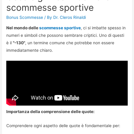
scommesse sportive
Bonus Scommesse
/ By
Dr. Cleros Rinaldi
Nel mondo delle
scommesse sportive
, ci si imbatte spesso in
numeri e simboli che possono sembrare criptici. Uno di questi
è il
"-130"
, un termine comune che potrebbe non essere
immediatamente chiaro.
Importanza della comprensione delle quote:
Comprendere ogni aspetto delle quote è fondamentale per: