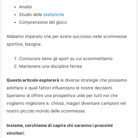
Analisi
Studio delle
statistiche
Comprensione del gioco
Abbiamo imparato che per avere successo nelle scommesse
sportive, bisogna:
Conoscere bene gli sport su cui scommettiamo
Mantenere una disciplina ferrea
Questo articolo esplorerà
le diverse strategie che possiamo
adottare e quali fattori influenzano le nostre decisioni.
Speriamo di offrire una prospettiva utile per tutti noi che
vogliamo migliorare e, chissà, magari diventare campioni nel
nostro piccolo mondo delle scommesse.
Insieme, cerchiamo di capire chi saranno i prossimi
vincitori.