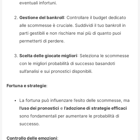
eventuali infortuni.
Gestione del bankroll
: Controllare il budget dedicato
alle scommesse è cruciale. Suddividi il tuo bankroll in
parti gestibili e non rischiare mai più di quanto puoi
permetterti di perdere.
Scelta delle giocate migliori
: Seleziona le scommesse
con le migliori probabilità di successo basandoti
sull’analisi e sui pronostici disponibili.
Fortuna e strategie
:
La fortuna può influenzare l’esito delle scommesse, ma
l’uso dei pronostici
e
l’adozione di strategie efficaci
sono fondamentali per aumentare le probabilità di
successo.
Controllo delle emozioni
: