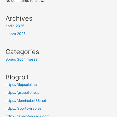
No comments to show.
Archives
aprile 2025
marzo 2025
Categories
Bonus Scommesse
Blogroll
https://tippspiel.cc
https://gsapollone.it
https://dominobet88.net
https://sportswrap.es
https://lapelotavasca.com