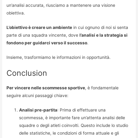
un’analisi accurata, riusciamo a mantenere una visione
obiettiva.
L’obiettivo è creare un ambiente
in cui ognuno di noi si senta
parte di una squadra vincente, dove
l’analisi e la strategia si
fondono per guidarci verso il successo
.
Insieme, trasformiamo le informazioni in opportunità.
Conclusion
Per vincere nelle scommesse sportive
, è fondamentale
seguire alcuni passaggi chiave:
Analisi pre-partita
: Prima di effettuare una
scommessa, è importante fare un’attenta analisi delle
squadre o degli atleti coinvolti. Questo include lo studio
delle statistiche, le condizioni di forma attuale e gli