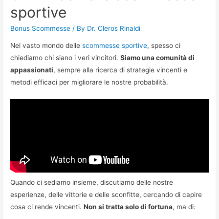
sportive
Bonus Scommesse
/ By
Dr. Cleros Rinaldi
Nel vasto mondo delle
scommesse sportive
, spesso ci
chiediamo chi siano i veri vincitori.
Siamo una comunità di
appassionati
, sempre alla ricerca di strategie vincenti e
metodi efficaci per migliorare le nostre probabilità.
Quando ci sediamo insieme, discutiamo delle nostre
esperienze, delle vittorie e delle sconfitte, cercando di capire
cosa ci rende vincenti.
Non si tratta solo di fortuna
, ma di: