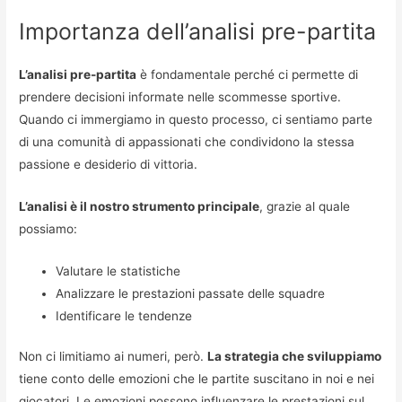
Importanza dell’analisi pre-partita
L’analisi pre-partita
è fondamentale perché ci permette di
prendere decisioni informate nelle scommesse sportive.
Quando ci immergiamo in questo processo, ci sentiamo parte
di una comunità di appassionati che condividono la stessa
passione e desiderio di vittoria.
L’analisi è il nostro strumento principale
, grazie al quale
possiamo:
Valutare le statistiche
Analizzare le prestazioni passate delle squadre
Identificare le tendenze
Non ci limitiamo ai numeri, però.
La strategia che sviluppiamo
tiene conto delle emozioni che le partite suscitano in noi e nei
giocatori. Le emozioni possono influenzare le prestazioni sul