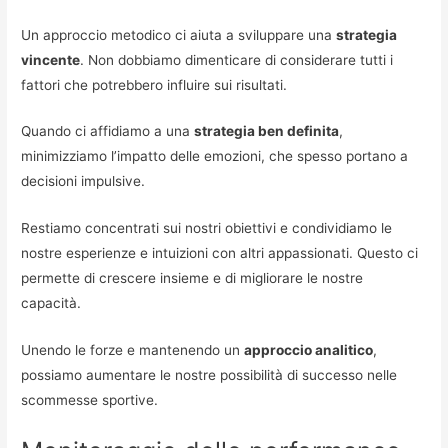
Un approccio metodico ci aiuta a sviluppare una
strategia
vincente
. Non dobbiamo dimenticare di considerare tutti i
fattori che potrebbero influire sui risultati.
Quando ci affidiamo a una
strategia ben definita
,
minimizziamo l’impatto delle emozioni, che spesso portano a
decisioni impulsive.
Restiamo concentrati sui nostri obiettivi e condividiamo le
nostre esperienze e intuizioni con altri appassionati. Questo ci
permette di crescere insieme e di migliorare le nostre
capacità.
Unendo le forze e mantenendo un
approccio analitico
,
possiamo aumentare le nostre possibilità di successo nelle
scommesse sportive.