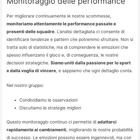
Monitoraggio delle performance
Per migliorare continuamente le nostre scommesse,
monitoriamo attentamente le performance passate e
presenti delle squadre
. L’analisi dettagliata ci consente di
identificare tendenze e pattern che potremmo sfruttare. Non si
tratta solo di statistiche, ma di comprendere le emozioni che
spesso influenzano il gioco e, di conseguenza, le nostre
decisioni strategiche.
Siamo uniti dalla passione per lo sport
e dalla voglia di vincere
, e sappiamo che ogni dettaglio conta.
Nel nostro gruppo:
Condividiamo le osservazioni
Discutiamo le strategie migliori
Questo monitoraggio continuo ci permette di
adattarci
rapidamente ai cambiamenti
, migliorando le nostre probabilità
di successo. Le emozioni possono essere ingannevoli, ma con