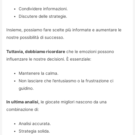
Condividere informazioni.
Discutere delle strategie.
Insieme, possiamo fare scelte più informate e aumentare le
nostre possibilità di successo.
Tuttavia, dobbiamo ricordare
che le emozioni possono
influenzare le nostre decisioni. È essenziale:
Mantenere la calma.
Non lasciare che l’entusiasmo o la frustrazione ci
guidino.
In ultima analisi,
le giocate migliori nascono da una
combinazione di:
Analisi accurata.
Strategia solida.