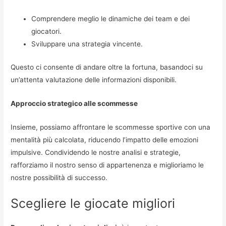
Comprendere meglio le dinamiche dei team e dei
giocatori.
Sviluppare una strategia vincente.
Questo ci consente di andare oltre la fortuna, basandoci su
un’attenta valutazione delle informazioni disponibili.
Approccio strategico alle scommesse
Insieme, possiamo affrontare le scommesse sportive con una
mentalità più calcolata, riducendo l’impatto delle emozioni
impulsive. Condividendo le nostre analisi e strategie,
rafforziamo il nostro senso di appartenenza e miglioriamo le
nostre possibilità di successo.
Scegliere le giocate migliori