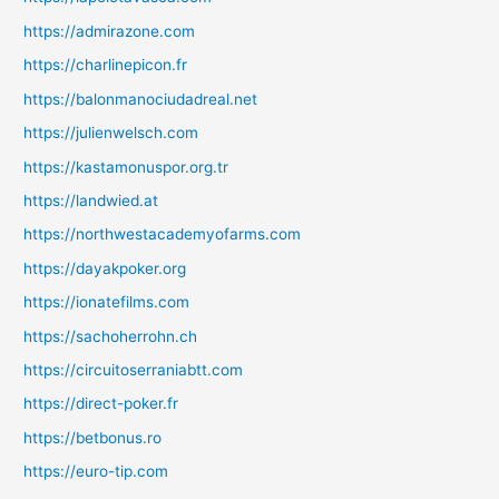
https://admirazone.com
https://charlinepicon.fr
https://balonmanociudadreal.net
https://julienwelsch.com
https://kastamonuspor.org.tr
https://landwied.at
https://northwestacademyofarms.com
https://dayakpoker.org
https://ionatefilms.com
https://sachoherrohn.ch
https://circuitoserraniabtt.com
https://direct-poker.fr
https://betbonus.ro
https://euro-tip.com