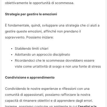
obiettivamente le opportunità di scommessa.
Strategie per gestire le emozioni
È fondamentale, quindi, sviluppare una strategia che ci aiuti a
gestire queste emozioni, affinché non prendano il
sopravvento. Possiamo iniziare:
Stabilendo limiti chiari
Adottando un approccio disciplinato
Ricordandoci che le scommesse dovrebbero essere
viste come un’attività di svago e non una fonte di stress
Condivisione e apprendimento
Condividendo le nostre esperienze e riflessioni con una
comunità di appassionati, possiamo rafforzare la nostra
capacità di rimanere obiettivi e di apprendere dagli errori.
Insieme, possiamo costruire un ambiente in cui
l’analisi e la