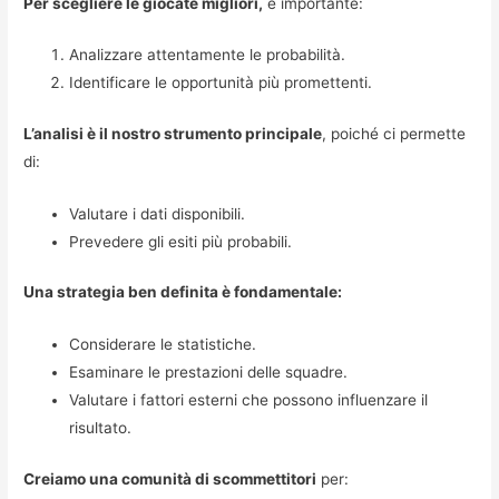
Per scegliere le giocate migliori,
è importante:
Analizzare attentamente le probabilità.
Identificare le opportunità più promettenti.
L’analisi è il nostro strumento principale
, poiché ci permette
di:
Valutare i dati disponibili.
Prevedere gli esiti più probabili.
Una strategia ben definita è fondamentale:
Considerare le statistiche.
Esaminare le prestazioni delle squadre.
Valutare i fattori esterni che possono influenzare il
risultato.
Creiamo una comunità di scommettitori
per: